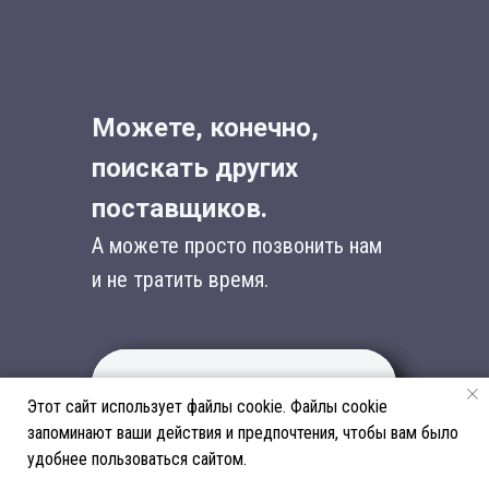
Можете, конечно,
поискать других
поставщиков.
А можете просто позвонить нам
и не тратить время.
Этот сайт использует файлы cookie. Файлы cookie
🔒 Гарантия
📦 Не уверены в
От звонка до
запоминают ваши действия и предпочтения, чтобы вам было
сохранности вашего
маркировке?
отгрузки — просто и
удобнее пользоваться сайтом.
товара
Подберём точный
прозрачно