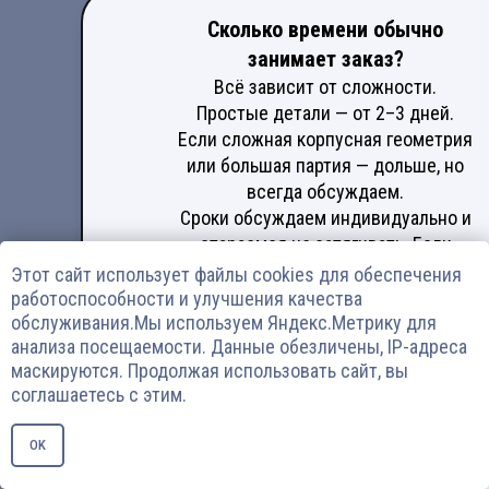
Сколько времени обычно
занимает заказ?
Всё зависит от сложности.
Простые детали — от 2–3 дней.
Если сложная корпусная геометрия
или большая партия — дольше, но
всегда обсуждаем.
Сроки обсуждаем индивидуально и
стараемся не затягивать. Если
нужно срочно — звоните,
Этот сайт использует файлы cookies для обеспечения
договоримся — найдём вариант.
работоспособности и улучшения качества
обслуживания.Мы используем Яндекс.Метрику для
анализа посещаемости. Данные обезличены, IP-адреса
маскируются. Продолжая использовать сайт, вы
соглашаетесь с этим.
Можно ли сделать деталь по
образцу, а не по чертежу?
Приезжайте к нам :
OK
Да, можно. Если есть готовая
Калужская область,