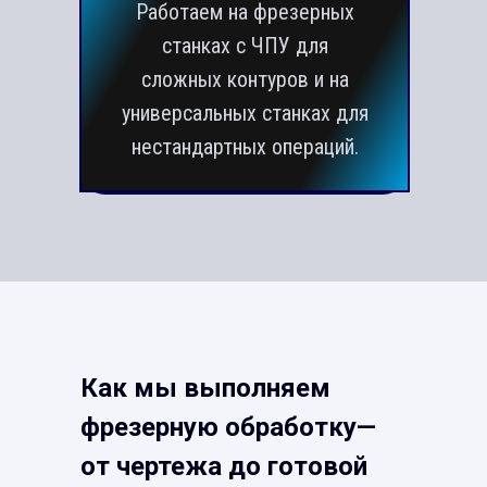
Работаем на фрезерных
Изготовим деталь по
станках с ЧПУ для
чертежу, эскизу или
сложных контуров и на
физическому образцу.
универсальных станках для
Поможем создать модель
нестандартных операций.
при необходимости.
Как мы выполняем
фрезерную обработку—
от чертежа до готовой